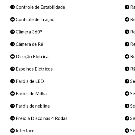
Controle de Estabilidade
Ra
Controle de Tração
Re
Câmera 360°
Re
Câmera de Ré
Re
Direção Elétrica
Ro
Espelhos Elétricos
Rá
Faróis de LED
Se
Faróis de Milha
Se
Faróis de neblina
Se
Freio a Disco nas 4 Rodas
Si
Interface
Si