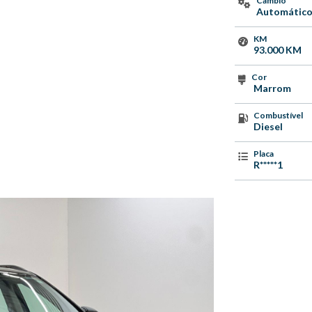
Câmbio
Automátic
KM
93.000 KM
Cor
Marrom
Combustível
Diesel
Placa
R*****1