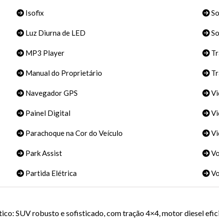
Isofix
S
Luz Diurna de LED
So
MP3 Player
Tr
Manual do Proprietário
Tr
Navegador GPS
Vi
Painel Digital
Vi
Parachoque na Cor do Veículo
Vi
Park Assist
Vo
Partida Elétrica
Vo
o: SUV robusto e sofisticado, com tração 4×4, motor diesel efic