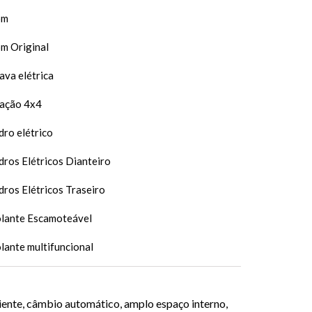
om
m Original
ava elétrica
ação 4x4
dro elétrico
dros Elétricos Dianteiro
dros Elétricos Traseiro
lante Escamoteável
lante multifuncional
iente, câmbio automático, amplo espaço interno,