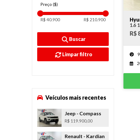
Preço ($)
Hyun
R$ 40.900
R$ 210.900
R$ 
Buscar
Limpar filtro
9
2
Veículos mais recentes
Jeep
- Compass
R$ 119.900,00
Renault
- Kardian