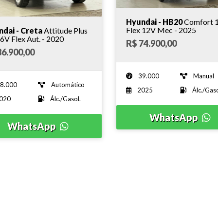
Hyundai - HB20
Comfort 1
Flex 12V Mec - 2025
dai - Creta
Attitude Plus
1.6 16V Flex Aut. - 2020
R$ 74.900,00
86.900,00
39.000
Manual
8.000
Automático
2025
Álc./Gaso
020
Álc./Gasol.
WhatsApp
WhatsApp