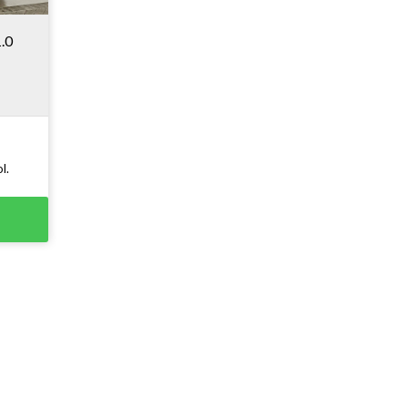
.0
l.