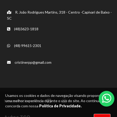
R. João Rodrigues Martins, 318 - Centro -Capivari de Baixo -
SC
(48)3623-1818
(48) 99615-2301
cristinerpp@gmail.com
Usamos os cookies e dados de navegação visando proporcionar
Nossas mídias sociais:
uma melhor experiência durante o uso do site. Ao continuar, você
concorda com nossa
Política de Privacidade.