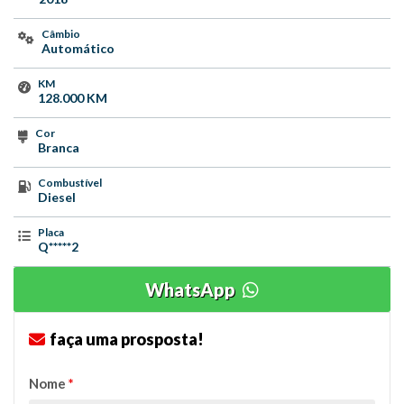
Câmbio
Automático
KM
128.000 KM
Cor
Branca
Combustível
Diesel
Placa
Q*****2
WhatsApp
faça uma prosposta!
Nome
*